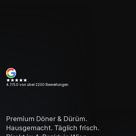
4.7/5.0 von über 2200 Bewertungen
D
e
i
n
P
r
e
m
i
u
m
K
e
b
a
b
u
n
d
D
ü
r
ü
m
i
n
W
i
e
n
.
Premium Döner & Dürüm. 
Hausgemacht. Täglich frisch.